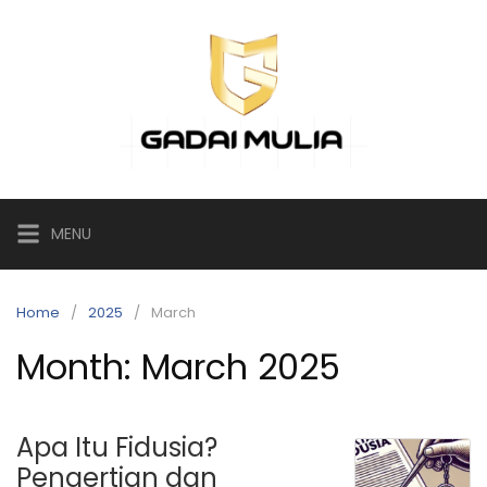
Skip
to
content
MENU
Home
2025
March
Month:
March 2025
Apa Itu Fidusia?
Pengertian dan