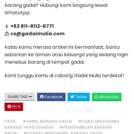
barang gadai? Hubungi kami langsung lewat
WhatsApp:
📱
+62 811-8112-6771
📩
cs@gadaimulia.com
Kalau kamu merasa artikel ini bermanfaat, bantu
sebarkan ke teman atau keluarga yang sedang ingin
menebus barang di tempat gadai.
Kami tunggu kamu di cabang Gadai Mulia terdekat!
SHARE THIS
Facebook
Twitter
WhatsApp
Pin It
TAGS:
#AMBIL BARANG GADAI
#CARA MENGAMBIL
BARANG YANG DIGADAI
#PENGAMBILAN BARANG
GADAI
#SYARAT MENGAMBIL BARANG GADAI