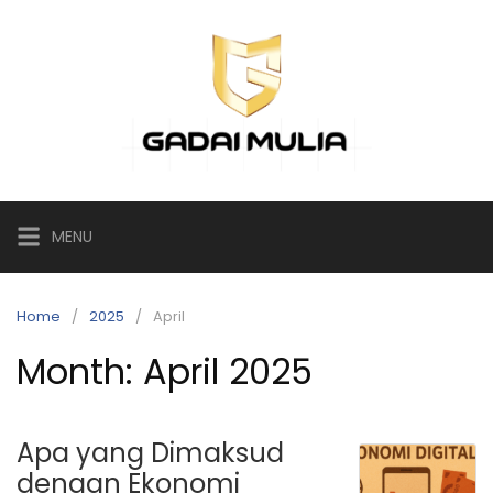
Skip
to
content
MENU
Home
2025
April
Month:
April 2025
Apa yang Dimaksud
dengan Ekonomi