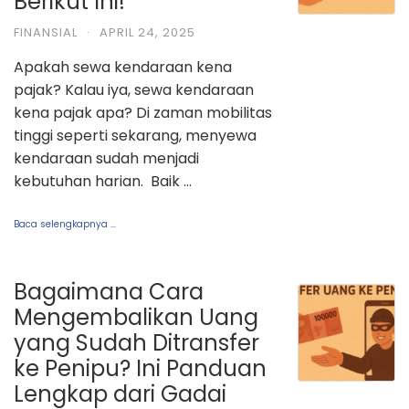
Berikut Ini!
FINANSIAL
·
APRIL 24, 2025
Apakah sewa kendaraan kena
pajak? Kalau iya, sewa kendaraan
kena pajak apa? Di zaman mobilitas
tinggi seperti sekarang, menyewa
kendaraan sudah menjadi
kebutuhan harian. Baik …
Baca selengkapnya ...
Bagaimana Cara
Mengembalikan Uang
yang Sudah Ditransfer
ke Penipu? Ini Panduan
Lengkap dari Gadai