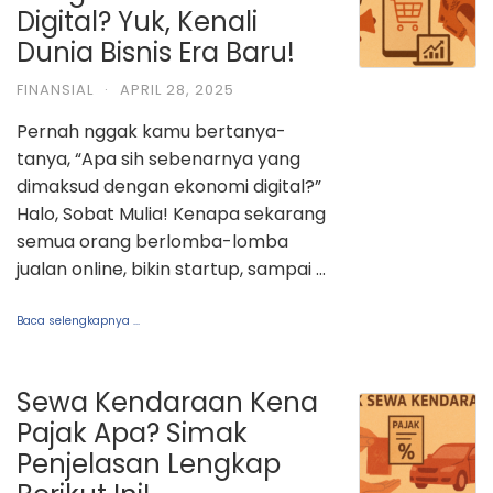
Digital? Yuk, Kenali
Dunia Bisnis Era Baru!
FINANSIAL
·
APRIL 28, 2025
Pernah nggak kamu bertanya-
tanya, “Apa sih sebenarnya yang
dimaksud dengan ekonomi digital?”
Halo, Sobat Mulia! Kenapa sekarang
semua orang berlomba-lomba
jualan online, bikin startup, sampai …
Baca selengkapnya ...
Sewa Kendaraan Kena
Pajak Apa? Simak
Penjelasan Lengkap