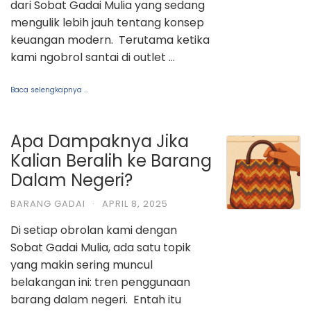
dari Sobat Gadai Mulia yang sedang
mengulik lebih jauh tentang konsep
keuangan modern. Terutama ketika
kami ngobrol santai di outlet …
Baca selengkapnya ...
Apa Dampaknya Jika
Kalian Beralih ke Barang
Dalam Negeri?
BARANG GADAI
·
APRIL 8, 2025
Di setiap obrolan kami dengan
Sobat Gadai Mulia, ada satu topik
yang makin sering muncul
belakangan ini: tren penggunaan
barang dalam negeri. Entah itu