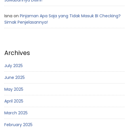
Jawabannya Disini!
Isna
on
Pinjaman Apa Saja yang Tidak Masuk BI Checking?
Simak Penjelasannya!
Archives
July 2025
June 2025
May 2025
April 2025
March 2025
February 2025