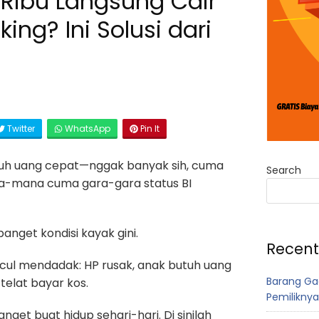
Ribu Langsung Cair
ing? Ini Solusi dari
Twitter
WhatsApp
Pin It
tuh uang cepat—nggak banyak sih, cuma
Search
ana-mana cuma gara-gara status BI
nget kondisi kayak gini.
Recent
ul mendadak: HP rusak, anak butuh uang
Barang Ga
telat bayar kos.
Pemiliknya
nget buat hidup sehari-hari. Di sinilah