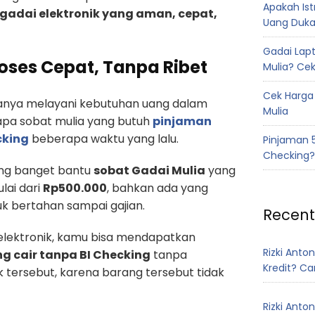
Apakah Ist
gadai elektronik yang aman, cepat,
Uang Duka
Gadai Lap
roses Cepat, Tanpa Ribet
Mulia? Cek
Cek Harga
 hanya melayani kebutuhan uang dalam
Mulia
apa sobat mulia yang butuh
pinjaman
cking
beberapa waktu yang lalu.
Pinjaman 5
Checking? 
ring banget bantu
sobat Gadai Mulia
yang
lai dari
Rp500.000
, bahkan ada yang
k bertahan sampai gajian.
Recen
lektronik, kamu bisa mendapatkan
Rizki Anton
g cair tanpa BI Checking
tanpa
Kredit? Ca
k tersebut, karena barang tersebut tidak
Rizki Anton