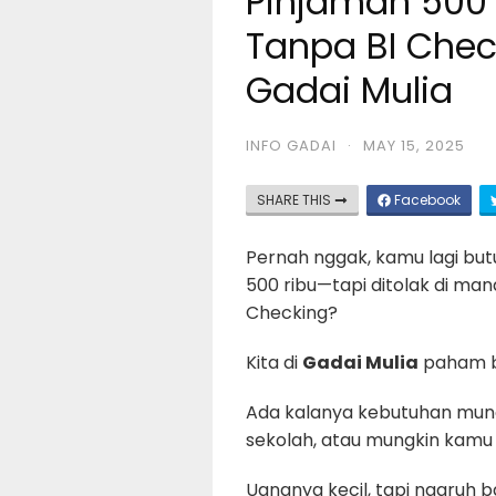
Pinjaman 500 
Tanpa BI Check
Gadai Mulia
INFO GADAI
·
MAY 15, 2025
SHARE THIS
Facebook
Pernah nggak, kamu lagi bu
500 ribu—tapi ditolak di m
Checking?
Kita di
Gadai Mulia
paham ba
Ada kalanya kebutuhan munc
sekolah, atau mungkin kamu 
Uangnya kecil, tapi ngaruh ba