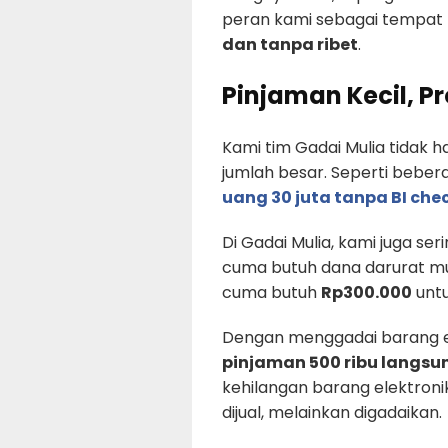
peran kami sebagai tempat
dan tanpa ribet
.
Pinjaman Kecil, P
Kami tim Gadai Mulia tidak
jumlah besar. Seperti beber
uang 30 juta tanpa BI che
Di Gadai Mulia, kami juga se
cuma butuh dana darurat mu
cuma butuh
Rp300.000
untu
Dengan menggadai barang e
pinjaman 500 ribu langsun
kehilangan barang elektroni
dijual, melainkan digadaikan.