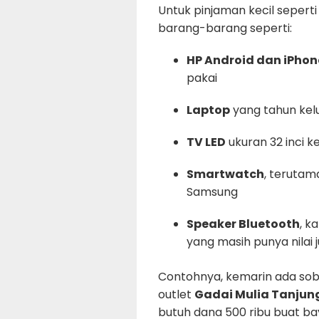
Untuk pinjaman kecil seperti
barang-barang seperti:
HP Android dan iPhon
pakai
Laptop
yang tahun kelu
TV LED
ukuran 32 inci k
Smartwatch
, teruta
Samsung
Speaker Bluetooth
, k
yang masih punya nilai j
Contohnya, kemarin ada sob
outlet
Gadai Mulia Tanjun
butuh dana 500 ribu buat ba