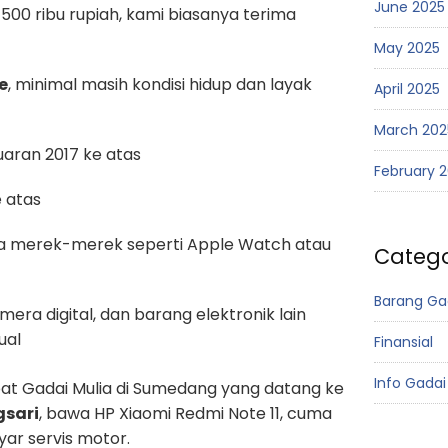
June 2025
 500 ribu rupiah, kami biasanya terima
May 2025
e
, minimal masih kondisi hidup dan layak
April 2025
March 202
aran 2017 ke atas
February 
e atas
ma merek-merek seperti Apple Watch atau
Catego
Barang Ga
amera digital, dan barang elektronik lain
ual
Finansial
Info Gadai
at Gadai Mulia di Sumedang yang datang ke
gsari
, bawa HP Xiaomi Redmi Note 11, cuma
yar servis motor.