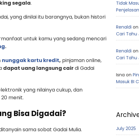
king segala
.
Tidak Mas
Penjelasa
i, yang dinilai itu barangnya, bukan histori
Renaldi
o
Cari Tahu 
ermanfaat untuk kamu yang sedang mencari
ng
.
Renaldi
o
Cari Tahu 
h
nunggak kartu kredit
,
pinjaman online,
sa
dapat uang langsung cair
di Gadai
Isna
on
Pi
Masuk BI 
ektronik yang nilainya cukup, dan
 20 menit.
ang Bisa Digadai?
Archiv
July 2025
 ditanyain sama sobat Gadai Mulia.