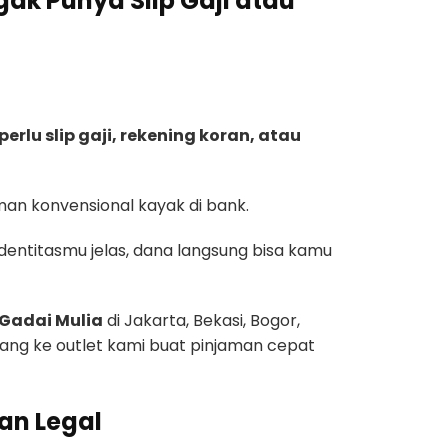
ak Punya Slip Gaji atau
erlu slip gaji, rekening koran, atau
aman konvensional kayak di bank.
entitasmu jelas, dana langsung bisa kamu
 Gadai Mulia
di Jakarta, Bekasi, Bogor,
ang ke outlet kami buat pinjaman cepat
an Legal